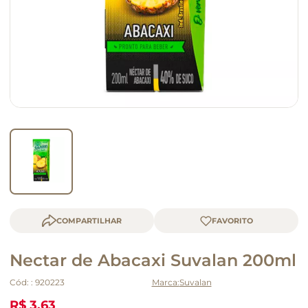
macarrão
queijo
COMPARTILHAR
Nectar de Abacaxi Suvalan 200ml
Cód:
:
920223
Suvalan
R$ 3,63