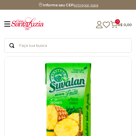
Informe seu CEP
entregar para
0
R$
0
,
00
Faça sua busca
Termos mais buscados
geleia
gluten
chocolate
chá
azeite
café
biscoito
cerveja