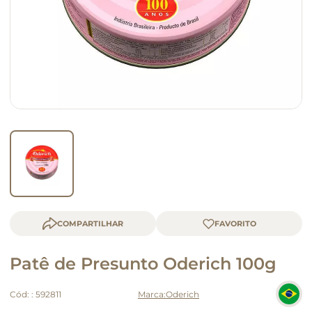
queijo
macarrão
COMPARTILHAR
Patê de Presunto Oderich 100g
Cód:
:
592811
Oderich