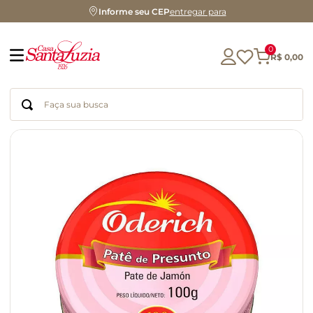
Informe seu CEP
entregar para
0
R$
0
,
00
Faça sua busca
Termos mais buscados
geleia
gluten
chocolate
chá
azeite
café
biscoito
cerveja