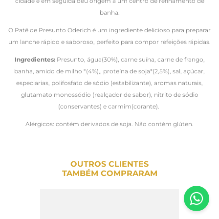
cidade e em seguida deu origem a um centro de refinamento de
banha.
O Patê de Presunto Oderich é um ingrediente delicioso para preparar
um lanche rápido e saboroso, perfeito para compor refeições rápidas.
Ingredientes:
Presunto, água(30%), carne suína, carne de frango,
banha, amido de milho *(4%),, proteína de soja*(2,5%), sal, açúcar,
especiarias, polifosfato de sódio (estabilizante), aromas naturais,
glutamato monossódio (realçador de sabor), nitrito de sódio
(conservantes) e carmim(corante).
Alérgicos: contém derivados de soja. Não contém glúten.
OUTROS CLIENTES
TAMBÉM COMPRARAM