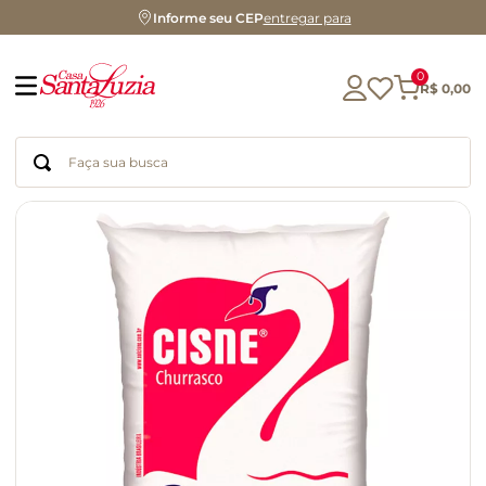
Informe seu CEP
entregar para
0
R$
0
,
00
Faça sua busca
Termos mais buscados
geleia
gluten
chá
chocolate
azeite
biscoito
café
cerveja