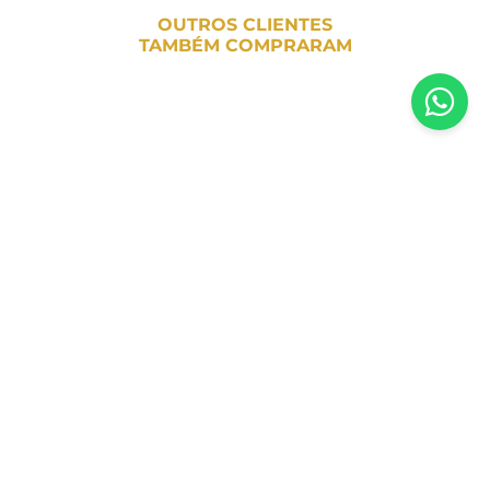
OUTROS CLIENTES
TAMBÉM COMPRARAM
Inscreva-se em nossa newsletter
Receba todas as novidades e promoções da Casa Santa Luzia em
primeira mão direto no seu e-mail
CADASTRAR AGORA