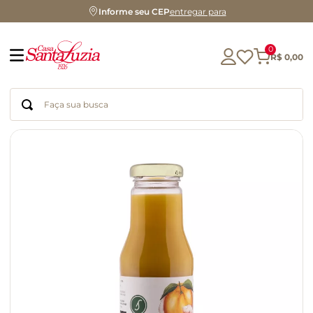
Informe seu CEP
entregar para
0
R$
0
,
00
Faça sua busca
Termos mais buscados
geleia
gluten
chocolate
chá
azeite
café
biscoito
cerveja