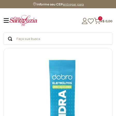
Informe seu CEP
entregar para
0
R$
0
,
00
Faça sua busca
Termos mais buscados
geleia
gluten
chá
chocolate
azeite
biscoito
café
cerveja