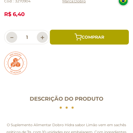
Cód:
:
3270904
Dobro
R$ 6,40
－
＋
DESCRIÇÃO DO PRODUTO
O Suplemento Alimentar Dobro Hidra sabor Limão vem em sachês
práticos de 7g, com 10 unidades por embalagem. Com ingredientes