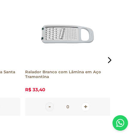
a Santa
Ralador Branco com Lâmina em Aço
Livro Coz
Tramontina
Editora 
R$
33
,
40
R$
166
,