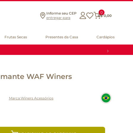
0
Informe seu CEP
R$
0
,
00
entregar para
Frutas Secas
Presentes da Casa
Cardápios
umante WAF Winers
Winers Acessórios