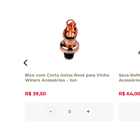
 1 Xícara
Bico com Corta Gotas Rosé para Vinho
Saca-Rolh
Winers Acessórios – 1un
Acessório
R$
39
,
50
R$
64
,
0