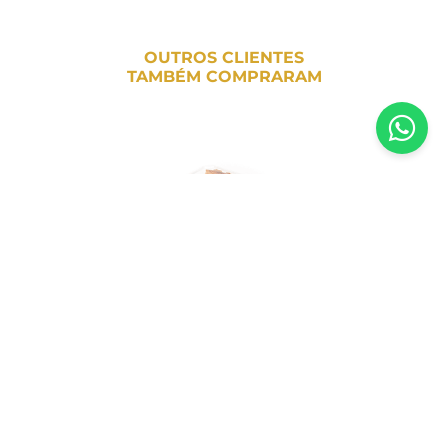
OUTROS CLIENTES
TAMBÉM COMPRARAM
Torrada Focaccia com Azeite Casa Santa
Luzia – 130g
R$
25
,
80