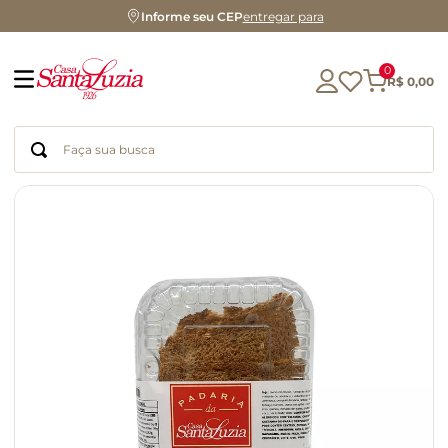
Informe seu CEP
entregar para
0
R$
0
,
00
Faça sua busca
Termos mais buscados
geleia
gluten
chocolate
chá
azeite
café
biscoito
cerveja