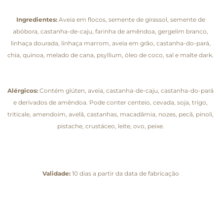
Ingredientes:
Aveia em flocos, semente de girassol, semente de
abóbora, castanha-de-caju, farinha de amêndoa, gergelim branco,
linhaça dourada, linhaça marrom, aveia em grão, castanha-do-pará,
chia, quinoa, melado de cana, psyllium, óleo de coco, sal e malte dark.
Alérgicos:
Contém glúten, aveia, castanha-de-caju, castanha-do-pará
e derivados de amêndoa. Pode conter centeio, cevada, soja, trigo,
triticale, amendoim, avelã, castanhas, macadâmia, nozes, pecã, pinoli,
pistache, crustáceo, leite, ovo, peixe.
Validade:
10 dias a partir da data de fabricação