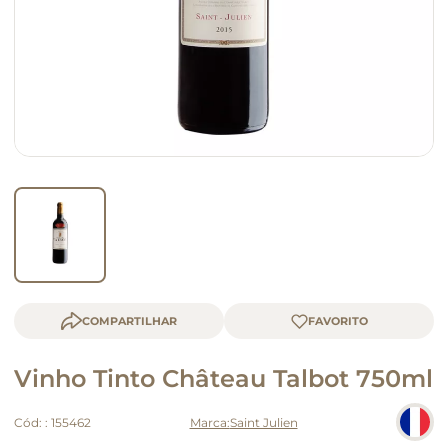
macarrão
queijo
COMPARTILHAR
Vinho Tinto Château Talbot 750ml
Cód:
:
155462
Saint Julien