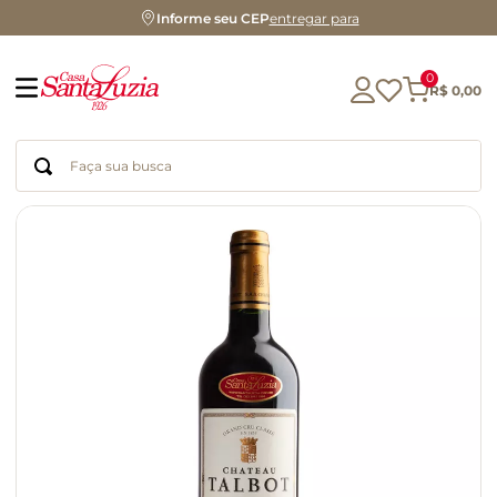
Informe seu CEP
entregar para
0
R$
0
,
00
Faça sua busca
Termos mais buscados
geleia
gluten
azeite
chocolate
chá
café
biscoito
cerveja